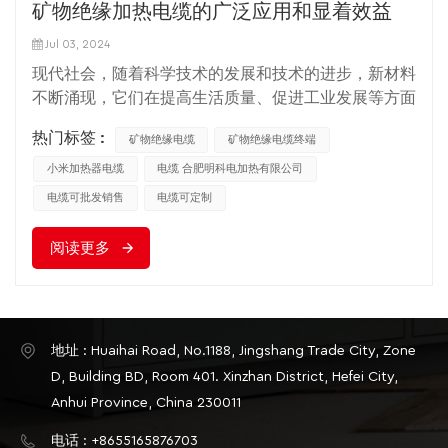
矿物绝缘加热电缆的广泛应用和显着效益
Jul 03, 2024
现代社会，随着科学技术的发展和技术的进步，新材料
不断涌现，它们在提高生活质量、促进工业发展等方面
发挥着重要作用。其中，矿物绝缘加热电缆（简称MI电
热门标签 :
矿物绝缘电缆
矿物绝缘电缆终端
缆）以其独特的性能和优势在众多领域得到了广泛的应
用，并带来了显着的效益。 矿物绝缘加热电缆的核心
小米加热器电缆
电缆 合肥明科电加热有限公司
在于其独特的结构。它采用单根或多根合金电热丝作为
电缆可批发销售
电缆可定制
加热元件，外层包裹氧化镁作为保温材料，最外层为金
属护套。这种结构设计不仅赋予了其优异的防火、防
阅读更多
爆、腐蚀和耐低温特性，而且保证了其在各种复杂环境
下的可靠性和安全性。 在石油化工行业，矿物绝缘加
热电缆的应用可谓如虎添翼。由于其优异的耐高温和防
爆性能，广泛应用于化工设备伴热和绝缘，保证设备在
地址 : Huaihai Road, No.1188, Jingshang Trade City, Zone
恶劣的温度条件下正常工作。不仅能防止管道内介质冻
D, Building BD, Room 401. Xinzhan District, Hefei City,
结，还能保持介质温度，保证生产过程的稳定和安
Anhui Province, China 230011
全。 在北方寒冷地区，矿物绝缘伴热电缆的优势尤为
突出。不仅可以用于室内供暖，还可以为室外设施提供
电话 : +8655165876703