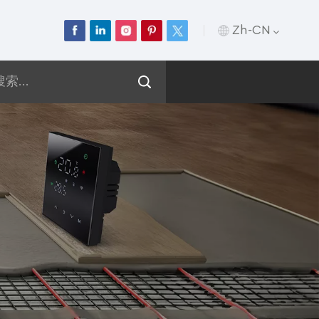
Zh-CN
English
Français
Deutsch
Русский
Italiano
Español
Português
عربي