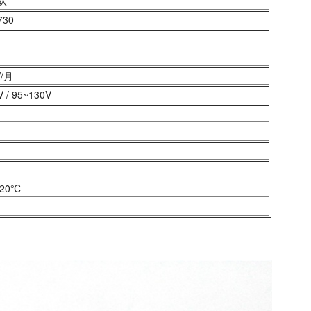
队
730
/月
 / 95~130V
-20℃