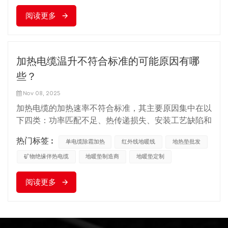
将温度控制器设置为目标温度（例如，地暖为 28 ℃，
近的空气被加热并上升，形成空气对流。这种自然现象
管道保温为 50 ℃）。 操作步骤 使用高精度温度计
阅读更多
将热量带到房间的各个角落，同时迫使地板附近的冷空
（精度±0.1℃）或红外温度计，在加热区域内选择三个
气再次被加热，形成循环热对流系统。这样，整个室内
具有代表性的测量点（例如房间中心、距墙壁1米处以
空间的温度就会逐渐升高，达到预设的舒适温度。 随
及地暖的角落）；管道保温应选择在电缆缠绕密集的区
着科技的进步，地暖系统也在不断优化升级。我们的一
加热电缆温升不符合标准的可能原因有哪
域、中间和末端进行； 记录初始温度（开机前），开
些地下电供暖系统现在可以通过智能手机应用程序进行
机后每隔 10 分钟记录每个测量点的温度，直到温度稳
些？
远程控制，让用户在外出时尽早打开暖气，并在回家时
定（连续 30 分钟温度波动 ≤ 0.5 ℃）； 计算从初始温
享受温暖的拥抱。其他系统使用更先进的绝缘材料和更
Nov 08, 2025
度到目标温度所需的时间，并与标准要求进行比较。
高效的电加热元件来降低能耗并提高热转换率。 工作
加热电缆的加热速率不符合标准，其主要原因集中在以
合规标准 地面辐射加热方案：加热时间≤1小时（从
原理及工作流程 地暖电采暖 系统不仅展现了现代科技
下四类：功率匹配不足、热传递损失、安装工艺缺陷和
20℃到28℃）； 管道保温方案：加热时间必须满足设
的魅力，还为我们提供了温馨舒适的生活环境。在这个
环境干扰。可按以下几个方面进行具体调查： 1、功率
计要求（例如从 10℃ 到 50℃，时间≤2 小时，具体以设
寒冷的冬天，当我们享受温暖的地板时，或许我们会更
热门标签 :
单电缆除霜加热
红外线地暖线
地热垫批发
匹配问题：根本原因，发热能力不足 总功率或功率密
计文件为准）； 如果加热速度太慢（例如超过 2 小
加深刻地体会到，温暖是从脚步开始的，科技让这种温
度 加热电缆 不符合设计要求，不能快速提供足够的热
矿物绝缘伴热电缆
地暖垫制造商
地暖垫定制
时），则需要检查电缆功率是否不足、绝缘层是否损坏
暖变得更加可能。
量。总功率低于设计值现象：电缆实际总功率小于设计
（散热）或电缆间距是否过大。 2. 温度均匀性检测：
阅读更多
值，发热能力不足。常见原因：电缆选择错误、实际敷
验证热量分布是否均衡。 温度均匀性应避免局部过热
设长度短于设计长度、多回路系统中某些电缆未通电。
或温度不足，并覆盖整个加热区域。红外热成像技术常
故障排除方法：使用功率计测量单根电缆或整个电路的
用于可视化检测。 测试前提 加热电缆已稳定运行超过2
功率，并与设计文件进行比较。功率密度分布不​​均现
小时，确保了足够的热传递； 地源热泵安装需要完成