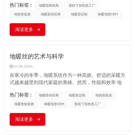
已经逐渐不能满足现代人的需求。作为一种创新的加热
设置：通过使用可编程恒温器，可以根据日常习惯自动
热门标签 :
地暖垫制造商
瓷砖下加热垫工厂
方式， 热垫地暖系统 有很多优点。热垫地暖使用说
调节温度，减少不必要的加热。 2、改善家居保温：加
明。什么是越来越受到家庭关注的地暖系统呢？下面我
地热垫批发
地暖垫供应商
地暖垫定制
保暖地垫OEM
强门窗密封，增加墙壁、屋顶保温材料，减少热量损
们将对热垫地暖系统进行详细的介绍，以便让读者对这
失。 3、分区控制：不同区域采用独立的温控器，仅在
阅读更多
种现代化的采暖方式有一个全面、深入的了解。 首
需要时对特定区域进行加热。 4、利用峰谷电价：结合
先，地暖垫系统的工作原理是在地板下铺设发热垫，将
当地电价策略，在电价较低时期进行预热，降低综合电
电能转化为热能，通过传导、辐射、对流等方式将热量
费成本。 虽然初期投资 电地暖地垫 可能比传统供暖系
传递到室内环境，从而达到加热的目的。加热。 加热
统更高，但从长远来看，它们的运行成本可能更经
地暖丝的艺术与科学
垫 通常由电热丝、热水管或加热电缆等材料制成，每
济。 1、无维护成本：电地暖垫几乎不需要维护，减少
种材料都有各自的特点和适用场景。 安装地暖垫系统
Jul 29, 2024
了长期维护成本。 2、使用寿命长：电地暖系统的使用
时，需要考虑多种因素。需要精确规划热垫的位置以保
在寒冷的冬季，地暖系统作为一种高效、舒适的采暖方
寿命可达25年以上，远高于传统采暖系统，减少更换
持热量的均匀分布。地板材料的选择也至关重要，不同
式越来越受到现代家庭的青睐。然而，性能和效率 地
频率和相关成本。 3、能效提升：随着技术的不断进
的地板如瓷砖、木地板、复合材料等，对导热效率和舒
板采暖 系统很大程度上取决于其垫片生产线的正确安
步，新型电地暖垫具有更高的能效和更低的长期运营成
适度的影响不同。为保证系统高效运行，导热垫应安装
热门标签 :
地暖垫供应商
地暖垫定制
地热垫批发
装和优化。本文旨在深入探讨地暖垫生产线的科学原
本。总体而言，地暖垫的运行成本是否昂贵？在做决定
在保温性能良好的底座上，并保证有足够的保温
理、关键步骤和优化策略，为读者提供专业、实用的指
地暖垫制造商
保暖地垫OEM
瓷砖下加热垫工厂
时，我们应该考虑自己的需求、预算和长期可持续
层。 地暖地垫系统的控制系统是其智能化的体现。现
导。 地暖垫系列的科学依据主要涉及热力学和材料科
性。
代地暖系统都配备了恒温器，用户可以根据个人需要设
阅读更多
学原理。热力学第二定律指出，热量自然地从高温处流
定室内温度，按时启动和停止供暖系统，甚至可以在不
向低温处，而地暖垫的作用就是将热量通过地面均匀散
同的房间设置不同的温度，以达到个性化和节能的双重
发，达到室内保暖的目的。材料的选择关系到导热的效