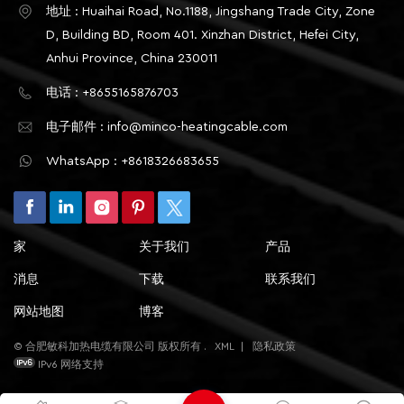
象：局部区域电缆间距过大，单位面积加热功率不足，
填充层施工（例如水泥砂浆层），以避免直接检测电缆
地址 : Huaihai Road, No.1188, Jingshang Trade City, Zone
整体温度上升速度减慢。典型场景：地暖施工时，墙角
表面（这可能会因局部接触而导致误差）。 操作步骤
D, Building BD, Room 401. Xinzhan District, Hefei City,
和墙边敷设的电缆过于松散，导致整体升温缓慢；管道
地暖：使用红外热成像仪（分辨率≥320×240）扫描整
Anhui Province, China 230011
保温时，螺旋缠绕间距突然增大，导致局部加热密度不
个加热区域，按2m×2m网格选择测量点，至少覆盖9个
足。 2、热传递损失：热量散失过快，无法有效积
电话 : +8655165876703
测量点（例如3x3网格，包括角、边和中心）； 管道保
累 热量不能完全传递到受控物体（地面、管道），而
温：沿管道轴向每隔 1 米选择一个测量点，测量管道上
电子邮件 : info@minco-heatingcable.com
是通过绝缘层、缝隙等散失，导致加热效率低下。绝
下左右四个方向各点的温度，并记录各点的温度； 计
缘/隔热层失效地暖场景：保温层厚度不足（例如设计
算所有测量点的最高温度和最低温度之间的差值，以确
WhatsApp : +8618326683655
厚度为 20 毫米，实际厚度为 10 毫米），出现裂缝或接
定它们是否符合标准。 合规标准 地源热泵：所有测量
缝松动（未用胶带密封），热量向下渗入楼板，无法向
点之间的温差≤3℃（例如中心28℃，边缘不低于
上积聚。管道保温场景：保温棉没有紧紧包裹住管道，
25℃）； 管道保温：同一截面上各测量点之间的温差
厚度不足，或者没有外层保护，热量被冷空气带走。填
≤5℃，轴向相邻测量点之间的温差≤3℃； 如果局部温
家
关于我们
产品
充层（地源热泵）施工缺陷填充层（水泥砂浆）厚度过
差过大（例如角落温度比中心低 5℃），则需要检查电
消息
下载
联系我们
厚（例如设计厚度为 50 毫米，实际厚度为 80 毫
缆间距是否不均匀（局部过稀），绝缘层是否存在缝隙
米），这会延长导热路径，并显著延长加热时间；填充
（热损失），或者管道绝缘层厚度是否不足。 3. 温度
网站地图
博客
层固化不充分，内部有孔隙，导热效率降低；填充层中
控制精度测试：验证温度控制器与电缆之间的联动效果
© 合肥敏科加热电缆有限公司 版权所有 .
XML
|
隐私政策
混入了过多的石块和杂质，导致导热性差，无法快速将
温度控制精度保证了系统能够稳定地维持设定温度，避
IPv6 网络支持
热量传递到表面。电缆未牢固地连接到受控物体上。当
免频繁启停或温度漂移。 测试前提 温度控制器已完成
管道进行绝缘时，电缆没有用铝箔胶带固定在管道表
参数设置（例如设定温度为 28 ℃，回温差为 1 ℃），