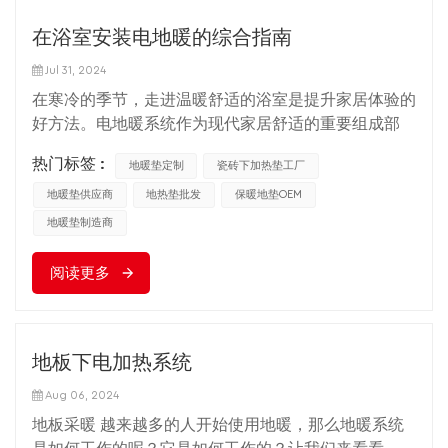
目标。 说到节能性能，地暖垫系统的优势尤为突出。
率，通常采用聚乙烯或聚丙烯塑料等导热性能好的材
由于热量直接从地板传递到房间，中间几乎没有损失，
在浴室安装电地暖的综合指南
料，既能有效导热，又具有良好的耐用性和安全
而且与传统的散热器采暖相比，能效比得到了很大的提
性。 地暖垫分布时，首先要设计合理的热负荷分布
Jul 31, 2024
高。同时地暖可以实现分区控制，避免不必要的能源浪
图。这需要根据房间面积、保温条件和所需温度来计算
在寒冷的季节，走进温暖舒适的浴室是提升家居体验的
费。 舒适是地暖的另一大特点。与散热器的点采暖不
所需的热量输出。接下来选择合适的布线方式，常见的
好方法。电地暖系统作为现代家居舒适的重要组成部
同，地暖为房间提供了均匀稳定的温度，给人以脚暖、
有蛇形布线和锯齿形布线。蛇形布线适用于面积大、形
分，不仅提供了温和的热源，还增加了浴室的美观性和
上凉的舒适体验。另外，由于空气对流减少，室内灰尘
状不规则的房间；锯齿形布线更适合面积较小、形状规
热门标签 :
地暖垫定制
瓷砖下加热垫工厂
实用性。那么如何安装 电地暖 卫生间也成为很多家庭
和过敏原的流动也减少，有利于健康。 虽然地暖地垫
则的空间。布线时，要保证地暖垫之间的间隙均匀，避
关心的问题。本文将深入探讨如何在浴室中有效安装电
地暖垫供应商
地热垫批发
保暖地垫OEM
系统的维护比较简单，但正确使用和定期检查仍然很重
免因受热不均而造成局部过热或过冷。 在布线过程
地暖系统，以确保安全、高效和耐用。 选择合适的电
地暖垫制造商
要。由于地暖系统安装在地板下方，一旦出现故障，维
中，还需要特别注意避免锐角弯曲，因为这样会增加地
地暖产品 选择适合浴室环境的电地暖产品至关重要。
护可能会比较复杂，所以选择优质的材料和专业的安装
暖垫的磨损，影响导热效率。使用专用工具和夹子固定
市场上常见的电地暖类型有加热电缆和电热膜。考虑到
阅读更多
团队非常重要。 地暖垫系统 是一种代表现代家居生活
地暖垫，以确保其在混凝土或砂浆中的稳定性。每个地
浴室湿度较高，建议使用防水伴热电缆系统，该系统专
品质的采暖方式。它不仅提供了更加舒适健康的生活环
暖垫的长度应尽可能一致，这有助于实现热量的均匀分
为潮湿环境设计，可保证长期稳定运行。 评估浴室空
境，而且还具有节能环保的优点。随着技术的不断发展
布。 的优化 地暖系统 不仅在布线过程中，还与温控系
间和热负荷要求 在购买电地暖系统之前，需要准确测
和成本的逐步降低，该系统将会更加普及，成为更多家
统等其他系统的配合。现代温控技术可以根据室内外温
地板下电加热系统
量卫生间的空间尺寸，根据房间的保温性能、窗户的尺
庭的温暖选择。
差和用户设定的舒适温度，通过智能调节自动调节热量
寸以及外部气候条件，计算出所需的热负荷。此步骤对
Aug 06, 2024
输出，从而达到节能、提高舒适度的目的。结合智能家
于确定所需的电地暖功率和预算至关重要。 准备浴室
地板采暖 越来越多的人开始使用地暖，那么地暖系统
居系统，用户甚至可以远程控制家里的温度，进一步提
地板 安装电地暖前，确保浴室地面光滑、干燥、无灰