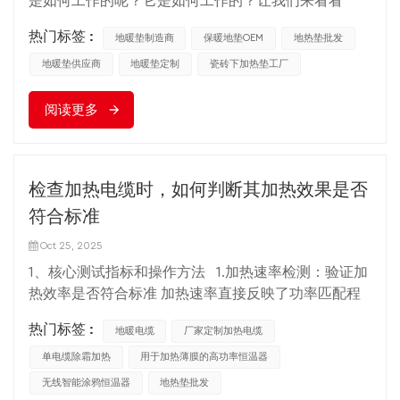
是如何工作的呢？它是如何工作的？让我们来看看
高了地暖系统的便捷性和智能性。 当执行 加热垫线还
尘。地面应进行保温，以减少向下的热量损失，提高整
吧。 地暖系统，顾名思义，就是将电热元件安装在地
应注意以下几点：保证地面干燥光滑，避免发热垫受潮
个系统的供热效率。另外，为了防止瓷砖等地面材料开
热门标签 :
地暖垫制造商
保暖地垫OEM
地热垫批发
板下方，通过电转换的方式产生热量，从而为房间提供
或损坏；考虑到不同房间的功能差异，合理分配热量输
裂，可以考虑使用专用的地暖反光膜。 准确敷设加热
均匀、舒适、持久的供暖。这种采暖方式不仅可以节省
地暖垫供应商
地暖垫定制
瓷砖下加热垫工厂
出，如卧室可能需要较高的温度，而储藏室则相对较
电缆 根据厂家提供的使用说明书，将加热电缆以合理
空间，保持室内环境干净整洁，更重要的是提供了一种
低；定期检查系统运行状态，及时发现并解决漏水、堵
的距离均匀敷设在保温层上。确保电缆之间以及电缆与
阅读更多
更加健康环保的采暖方式。 那么地暖系统如何将电能
塞等问题，确保地暖系统长期稳定运行。 地暖丝 是一
墙壁之间保持所需的距离，以避免过热或热量不均匀。
转化为我们能感受到的温暖呢？秘密在于它是如何运作
门综合了物理学、材料科学和现代技术原理的复杂艺
电缆敷设后，应使用专用测试仪器检查其连续性和绝缘
的。简而言之，该过程可概括为三个基本步骤：电热转
术。正确的布线方法和优化策略，不仅可以提高地暖系
性。 覆盖传热层及表面材料 加热电缆上覆盖有传热
换、热传导和热对流。电采暖转换是地暖系统的出发
统的效率和舒适度，还可以降低能耗，实现经济与环保
层，如细石混凝土或特殊导热板，以确保热量均匀分布
检查加热电缆时，如何判断其加热效果是否
点。当系统开启时，安装在地板下的加热元件开始工
的双重优势。随着科技的不断进步和人们生活质量的提
到地面。最后，根据个人喜好选择和安装瓷砖、大理石
符合标准
作，这些加热元件通常是由特殊材料制成的加热电缆或
高，地暖垫的艺术与科学也将不断进化，为更多家庭带
或其他类型的地面装饰材料。 连接电源并测试系统 完
加热膜。这些电加热元件在通电时会产生焦耳热，即电
来温暖舒适的冬季体验。
成地板施工后，将电地暖系统连接电源并按照制造商的
Oct 25, 2025
能转化为热量。这一步是整个加热过程的基础，也是最
说明进行调试。在此阶段，将检查系统以确保恒温器设
1、核心测试指标和操作方法 1.加热速率检测：验证加
关键的一步。 热传导是热传递的桥梁。产生的热量通
置正确，以实现最佳加热和能源效率。 注意事项及保
热效率是否符合标准 加热速率直接反映了功率匹配程
过地板材料传导。不同的地板材料，如瓷砖、木地板或
养安装时注意做好防水处理 电地暖系统 避免电缆接头
度和传热效率。 加热电缆并且需要在标准环境下进行
复合材料，具有不同的传热效率。但无论哪种材料，热
热门标签 :
等部件受潮。同时，定期检查系统的运行状态，及时清
地暖电缆
厂家定制加热电缆
测试。 测试前提 关闭其他室内热源（如空调和暖
量都会从电热元件均匀地传递到地板表面，这使得地板
理灰尘和杂质，以延长使用寿命。
气），保持门窗关闭，将初始室温稳定在 18℃~22℃
单电缆除霜加热
用于加热薄膜的高功率恒温器
本身成为一个大的冷却表面。 最后是热对流，这是热
（模拟日常使用环境）； 确保加热电缆正常通电，并
无线智能涂鸦恒温器
地热垫批发
量传递到室内环境的方式。随着地板表面温度升高，附