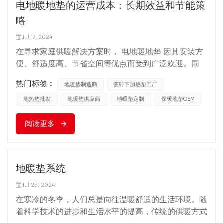
电地暖地垫的运营成本：长期效益和节能策
略
Jul 17, 2024
在寻求家庭供暖解决方案时， 电地暖地垫 因其安装方
便、舒适度高、节省空间等优点而受到广泛欢迎。同
时，地暖垫的使用费用是否昂贵？成为很多家庭的疑
热门标签 :
地暖垫制造商
瓷砖下加热垫工厂
问。因此了解其运营成本至关重要。本文将探讨电动地
暖垫的运营成本，包括电力消耗、效率提升策略以及长
地热垫批发
地暖垫供应商
地暖垫定制
保暖地垫OEM
期节省的可能性。 电地暖的运行成本主要取决于其用
阅读更多
电量，这与电费和地暖的使用频率直接相关。 电热垫
通常以千瓦时为单位，其能耗取决于多种因素： 1、地
暖垫的功率：地暖垫的功率越高，其加热速度越快，但
相应的耗电量也越高。 2、使用时长：地暖垫每天运行
地暖垫系统
的时间越长，消耗的电量就越多。 3、设定温度：设定
的地温越高，地暖垫耗电越多。 4、房间隔热性能：隔
Jul 25, 2024
热性能差的房间会导致热量快速流失，迫使地暖垫更频
在寒冷的冬季，人们总是向往温暖舒适的生活环境。随
繁地运行以保持温度。 为减少操作 电地暖地垫的成
着科学技术的进步和生活水平的提高，传统的供暖方式
本，我们可以采取以下策略来提高效率。 1.优化温控